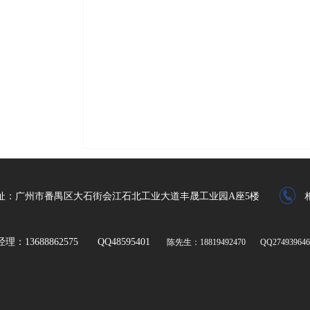
址：广州市番禺区大石街会江石北工业大道丰晟工业园A座5楼
理：13688862575 QQ48595401
陈先生：18819492470 QQ274939646