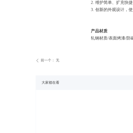
2. 维护简单、扩充
3. 创新的外观设计
产品材质
轧钢材质/表面烤漆/防磁
前一个：
无
ꄴ
大家都在看