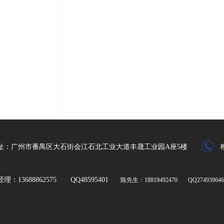
址：广州市番禺区大石街会江石北工业大道丰晟工业园A座5楼
理：13688862575 QQ48595401
陈先生：18819492470 QQ274939646