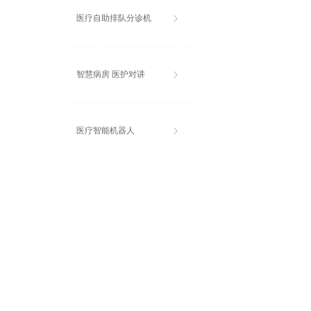
医疗自助排队分诊机
ꁕ
智慧病房 医护对讲
ꁕ
医疗智能机器人
ꁕ